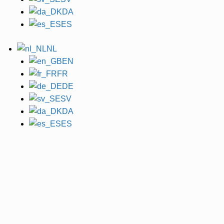
DA
ES
NL
EN
FR
DE
SV
DA
ES