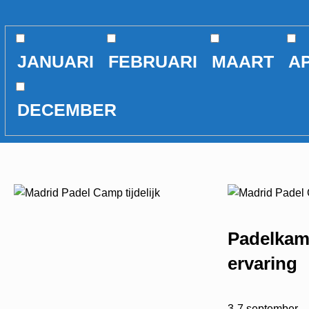
JANUARI
FEBRUARI
MAART
AP
DECEMBER
Padelkamp
ervaring
3-7 september