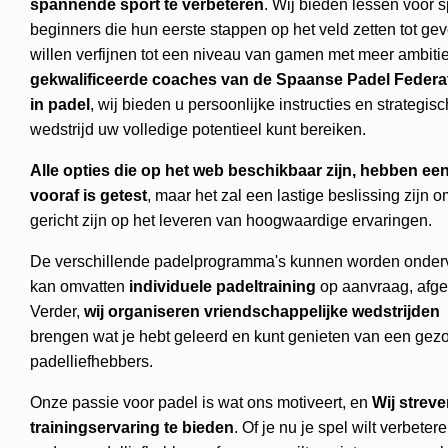
spannende sport te verbeteren
. Wij bieden lessen voor s
beginners die hun eerste stappen op het veld zetten tot ge
willen verfijnen tot een niveau van gamen met meer ambiti
gekwalificeerde coaches van de Spaanse Padel Federati
in padel
, wij bieden u persoonlijke instructies en strategisc
wedstrijd uw volledige potentieel kunt bereiken.
Alle opties die op het web beschikbaar zijn, hebben een 
vooraf is getest
, maar het zal een lastige beslissing zijn
gericht zijn op het leveren van hoogwaardige ervaringen.
De verschillende padelprogramma's kunnen worden onder
kan omvatten
individuele padeltraining
op aanvraag, afge
Verder,
wij organiseren vriendschappelijke wedstrijden
z
brengen wat je hebt geleerd en kunt genieten van een gez
padelliefhebbers.
Onze passie voor padel is wat ons motiveert, en
Wij strev
trainingservaring te bieden
. Of je nu je spel wilt verbeter