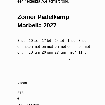
Zomer Padelkamp
Marbella 2027
3 tot
10 tot
17 tot
24 tot
1 tot
8 tot
en met
en met
en met
en met
en
en met
6 juni
13 juni
20 juni
27 juni
met 4
11 juli
juli
…
Vanaf
575
€
/ per persoon