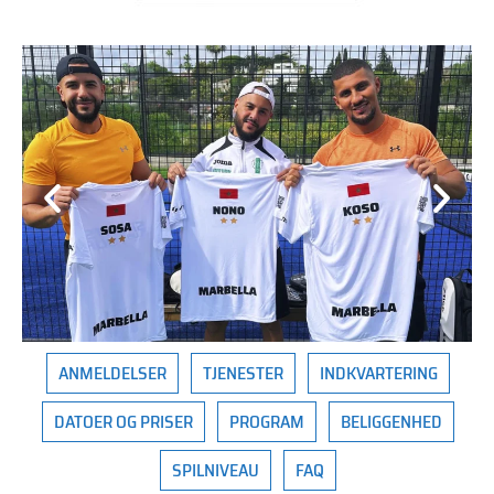
ANMELDELSER
TJENESTER
INDKVARTERING
DATOER OG PRISER
PROGRAM
BELIGGENHED
SPILNIVEAU
FAQ