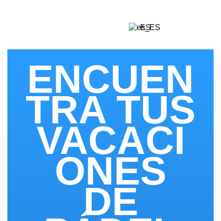
ES
ENCUEN
TRA TUS
VACACI
ONES
DE