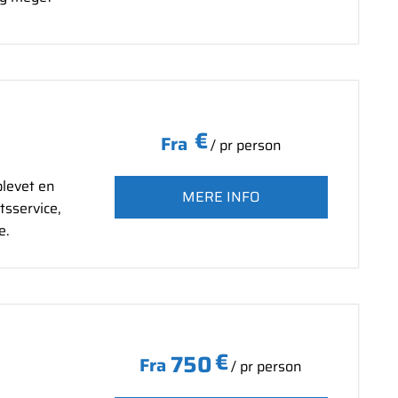
€
Fra
/ pr person
blevet en
MERE INFO
tsservice,
e.
€
750
Fra
/ pr person