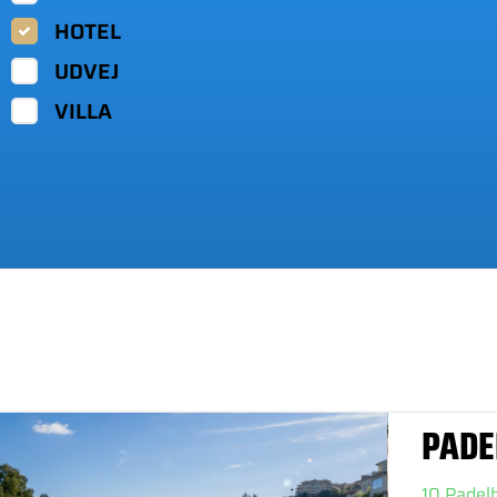
HOTEL
UDVEJ
VILLA
PADE
10 Padel