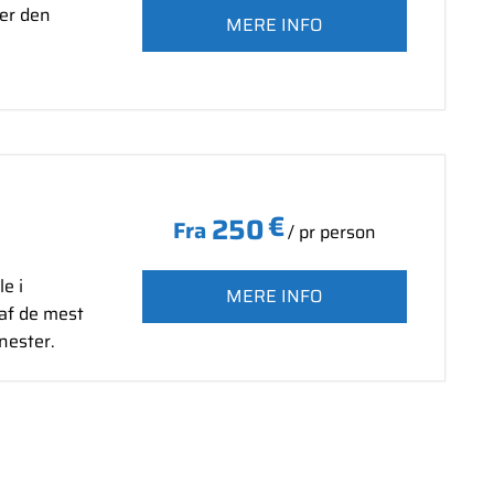
rer den
MERE INFO
€
250
Fra
/ pr person
e i
MERE INFO
af de mest
enester.