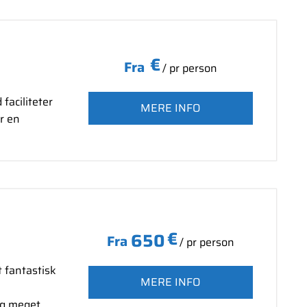
€
Fra
/ pr person
faciliteter
MERE INFO
r en
€
650
Fra
/ pr person
 fantastisk
MERE INFO
og meget