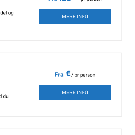
adel og
MERE INFO
€
Fra
/ pr person
MERE INFO
ad du