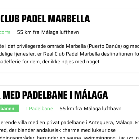
 CLUB PADEL MARBELLA
corts
55 km fra
Málaga lufthavn
e i det privilegerede område Marbella (Puerto Banús) og med 
lige tjenester, er Real Club Padel Marbella destinationen fo
delferie for dem, der ikke nøjes med noget.
A MED PADELBANE I MÁLAGA
 banen
1 Padelbane
55 km fra
Málaga lufthavn
rende villa med en privat padelbane i Antequera, Málaga. Et
sted, der blander andalusisk charme med luksuriøse
dningsområder, herunder en sauna, swimmingpool, jacuzzi 