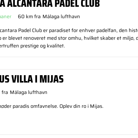
A ALCANTARA PADEL CLUB
baner
60 km fra
Málaga lufthavn
antara Padel Club er paradiset for enhver padelfan, den hist
 er blevet renoveret med stor omhu, hvilket skaber et miljø, 
truffen prestige og kvalitet.
US VILLA I MIJAS
 fra
Málaga lufthavn
øder paradis omfavnelse. Oplev din ro i Mijas.