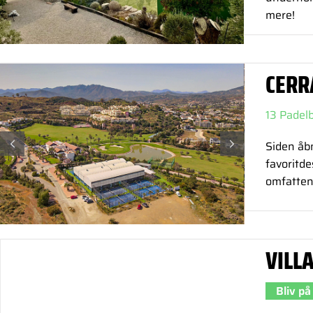
mere!
CERR
13 Padel
Siden åbn
favoritde
omfattend
VILL
Bliv på