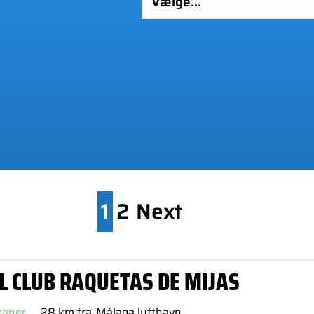
1
2
Next
L CLUB RAQUETAS DE MIJAS
baner
28 km fra
Málaga lufthavn