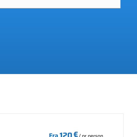
€
120
Fra
/ pr person