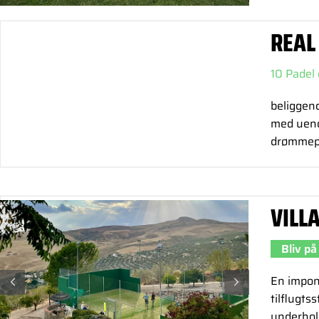
REAL
10 Padel 
beliggend
med uende
drømmepa
VILL
Bliv på
En impone
tilflugts
underhol