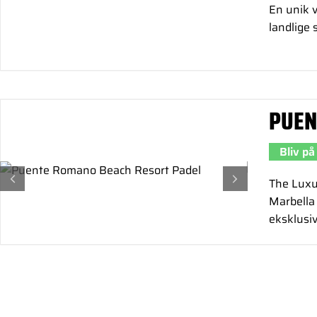
En unik v
landlige 
PUEN
Bliv på
The Luxur
Marbella 
eksklusiv