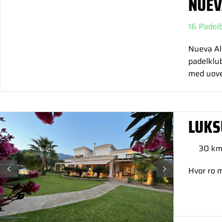
NUEV
16 Padel
Nueva Alc
padelklub
med uover
LUKS
30 km
Hvor ro m