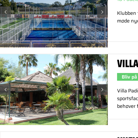
Klubben f
møde nye
VILL
Bliv på
Villa Pad
sportsfac
behøver f