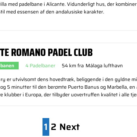
illa med padelbane i Alicante. Vidunderligt hus, der kombine
stil med essensen af den andalusiske karakter.
TE ROMANO PADEL CLUB
 banen
4 Padelbaner
54 km fra
Málaga lufthavn
y er utvivlsomt dens hovedtræk, beliggende i den gyldne mil
og 5 minutter til den berømte Puerto Banus og Marbella, en 
e klubber i Europa, der tilbyder uovertruffen kvalitet i alle tj
1
2
Next