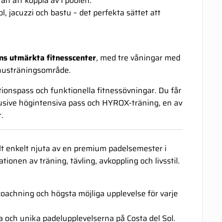
än att koppla av i poolen.
ol, jacuzzi och bastu – det perfekta sättet att
bens utmärkta fitnesscenter
, med tre våningar med
mhusträningsområde.
ionspass och funktionella fitnessövningar. Du får
klusive högintensiva pass och HYROX-träning, en av
.
helt enkelt njuta av en premium padelsemester i
ionen av träning, tävling, avkoppling och livsstil.
coachning och högsta möjliga upplevelse för varje
a och unika padelupplevelserna på Costa del Sol.