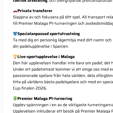
taktisk utveckling
, och övergripande prestandaförbätt
Privata transferer
Slappna av och fokusera på ditt spel. All transport rel
till Premier Malaga P1-turneringen och avskedsmidda
Specialanpassad sportutrustning
Ta med dig en personlig lägertröja med ditt namn och 
din padelupplevelse i Spanien.
Live-sportupplevelse i Malaga
Den här upplevelsen handlar inte bara om padel; det 
Under ert padelretreat kommer vi att omge oss med en
passionerade spelare från hela världen, dela oförglöml
titta på världens bästa padelspelare och med en speci
Cup-finalen 2026.
Premier Malaga P1-turnering
Upplev spänningen i en av de viktigaste turneringarn
Upplevelsen inkluderar ett besök på Premier Malaga P1