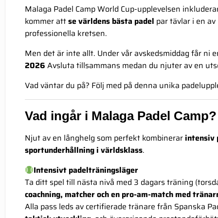
Malaga Padel Camp World Cup-upplevelsen inkluderar 
kommer att
se världens bästa padel
par tävlar i en a
professionella kretsen.
Men det är inte allt. Under vår avskedsmiddag får ni e
2026
Avsluta tillsammans medan du njuter av en uts
Vad väntar du på? Följ med på denna unika padelupple
Vad ingår i Malaga Padel Camp?
Njut av en långhelg som perfekt kombinerar
intensiv 
sportunderhållning i världsklass
.
Intensivt padelträningsläger
Ta ditt spel till nästa nivå med 3 dagars träning (torsda
coachning, matcher och en pro-am-match med tränar
Alla pass leds av certifierade tränare från Spanska P