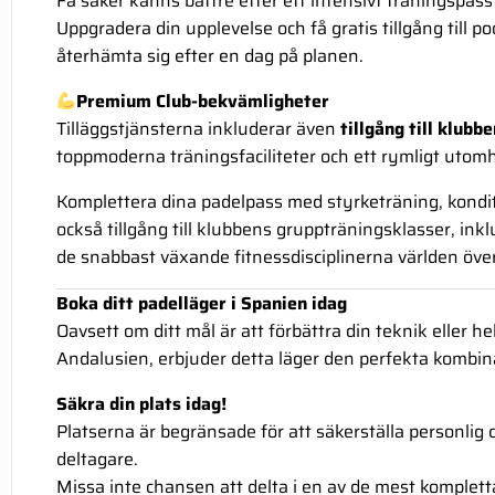
Få saker känns bättre efter ett intensivt träningspass 
Uppgradera din upplevelse och få gratis tillgång till po
återhämta sig efter en dag på planen.
Premium Club-bekvämligheter
Tilläggstjänsterna inkluderar även
tillgång till klub
toppmoderna träningsfaciliteter och ett rymligt uto
Komplettera dina padelpass med styrketräning, kondit
också tillgång till klubbens gruppträningsklasser, in
de snabbast växande fitnessdisciplinerna världen över
Boka ditt padelläger i Spanien idag
Oavsett om ditt mål är att förbättra din teknik eller 
Andalusien, erbjuder detta läger den perfekta kombinat
Säkra din plats idag!
Platserna är begränsade för att säkerställa personlig 
deltagare.
Missa inte chansen att delta i en av de mest komplett