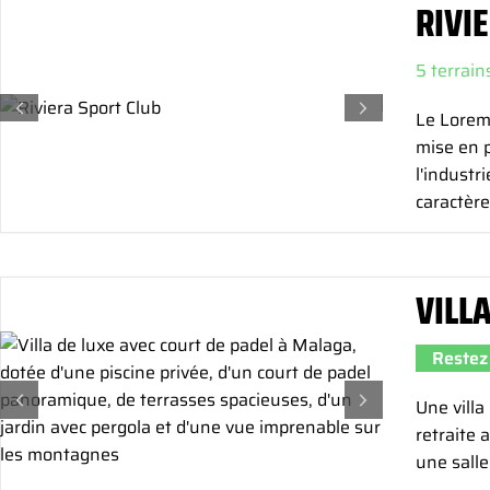
RIVI
5 terrain
Le Lorem
mise en 
l'industr
caractère
VILL
Restez 
Une villa
retraite 
une salle