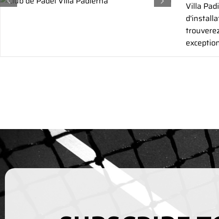
Villa Pad
d'install
trouverez
exception