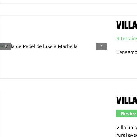
VILL
9 terrain
L'ensembl
VILL
Restez 
Villa uni
rural ave