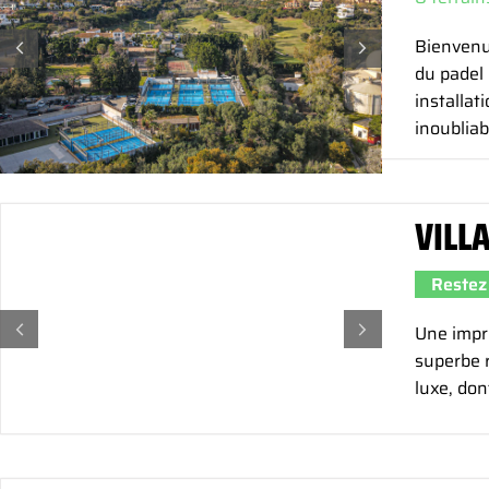
Bienvenue
du padel 
installat
inoubliab
VILL
Restez 
Une impre
superbe r
luxe, don