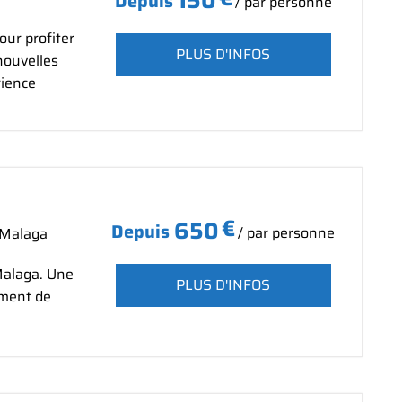
150
Depuis
/ par personne
our profiter
PLUS D'INFOS
nouvelles
rience
€
650
Depuis
/ par personne
 Malaga
Malaga. Une
PLUS D'INFOS
ement de