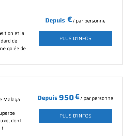
€
Depuis
/ par personne
ition et la
PLUS D'INFOS
ndard de
une galée de
€
950
Depuis
/ par personne
de Malaga
superbe
PLUS D'INFOS
luxe, dont
 !