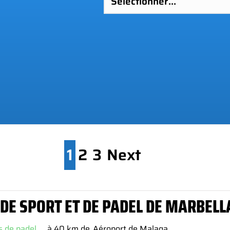
1
2
3
Next
 DE SPORT ET DE PADEL DE MARBELL
s de padel
à 40 km de
Aéroport de Malaga