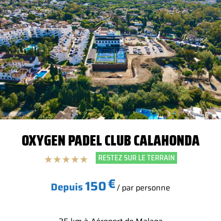
OXYGEN PADEL CLUB CALAHONDA
RESTEZ SUR LE TERRAIN
★
★
★
★
★
€
150
Depuis
/ par personne