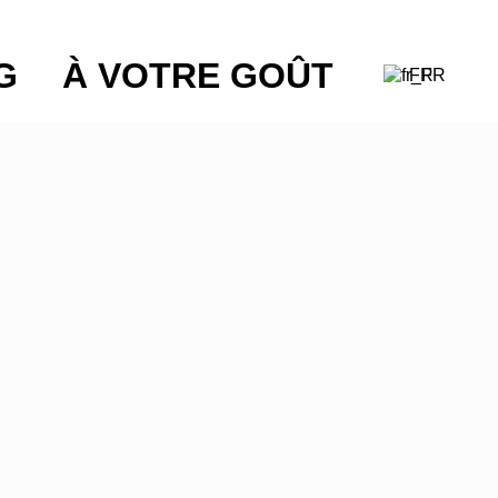
G
À VOTRE GOÛT
FR