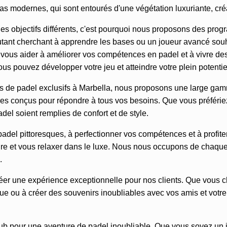
das modernes, qui sont entourés d'une végétation luxuriante, cré
s objectifs différents, c'est pourquoi nous proposons des pro
tant cherchant à apprendre les bases ou un joueur avancé souh
 vous aider à améliorer vos compétences en padel et à vivre de
s pouvez développer votre jeu et atteindre votre plein potentie
nces de padel exclusifs à Marbella, nous proposons une large 
s conçus pour répondre à tous vos besoins. Que vous préfériez
el soient remplies de confort et de style.
padel pittoresques, à perfectionner vos compétences et à profite
dre et vous relaxer dans le luxe. Nous nous occupons de chaque
.
r une expérience exceptionnelle pour nos clients. Que vous c
 ou à créer des souvenirs inoubliables avec vos amis et votre 
ub pour une aventure de padel inoubliable. Que vous soyez un