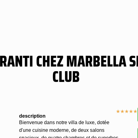
ARANTI CHEZ MARBELLA S
CLUB
★
★
★
★
★
description
Bienvenue dans notre villa de luxe, dotée
d'une cuisine moderne, de deux salons
spacieux, de quatre chambres et de superbes