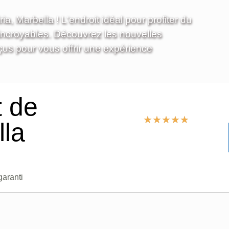
, Marbella ! L'endroit idéal pour profiter du
incroyables. Découvrez les nouvelles
nçus pour vous offrir une expérience
t de
★
★
★
★
★
lla
garanti