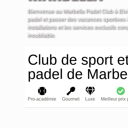
Bienvenue au Marbella Padel Club à Elviria
padel et passer des vacances sportives 
installations et les services exclusifs co
inoubliable.
Club de sport e
padel de Marbe
Pro-académie
Gourmet
Luxe
Meilleur prix 